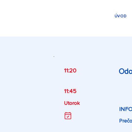
ÚVOD
11:20
Odo
11:45
Utorok
INF
Prečo