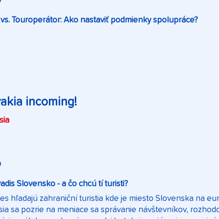
O
 vs. Touroperátor: Ako nastaviť podmienky spolupráce?
akia incoming!
sia
O
dis Slovensko - a čo chcú tí turisti?
es hľadajú zahraniční turistia kde je miesto Slovenska na 
sia sa pozrie na meniace sa správanie návštevníkov, rozhodo