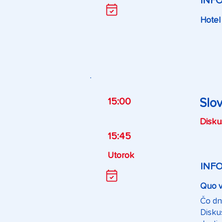
INF
Hotel
15:00
Slov
Disku
15:45
Utorok
INF
Quo va
Čo dn
Disku