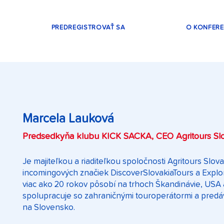
PREDREGISTROVAŤ SA
O KONFERE
Marcela Lauková
Predsedkyňa klubu KICK SACKA, CEO Agritours Slov
Je majiteľkou a riaditeľkou spoločnosti Agritours Slovak
incomingových značiek DiscoverSlovakiaTours a Expl
viac ako 20 rokov pôsobí na trhoch Škandinávie, USA
spolupracuje so zahraničnými touroperátormi a predáv
na Slovensko.