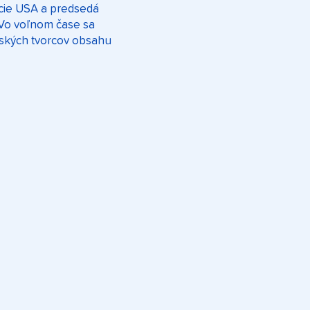
ácie USA a predsedá
 Vo voľnom čase sa
nských tvorcov obsahu