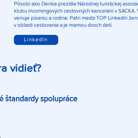
Pôsobí ako členka prezídia Národnej turistickej asoci
klubu incomingových cestovných kancelárií v SACKA.
venuje písaniu a rodine. Patrí medzi TOP LinkedIn že
v oblasti cestovania a je mamou dvoch detí.
LinkedIn
a vidieť?
té štandardy spolupráce