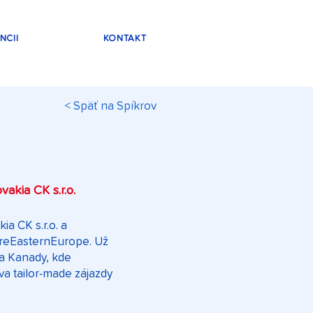
NCII
KONTAKT
< Späť na Spíkrov
akia CK s.r.o.
ia CK s.r.o. a
oreEasternEurope. Už
 a Kanady, kde
a tailor-made zájazdy