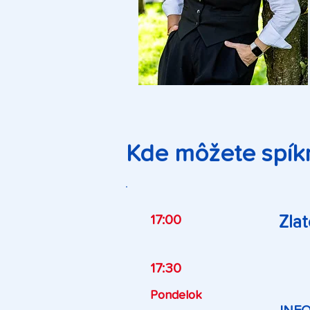
Kde môžete spíkr
17:00
Zla
17:30
Pondelok