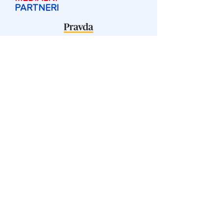
PARTNERI
Registrácia a vstupenky
Program konferencie
O konferencii
Dôležité informácie
Kontakt a FAQ