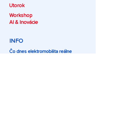
Utorok
Workshop
AI & Inovácie
INFO
Čo dnes elektromobilita reálne
znamená pre hotely a reštaurácie –
prakticky.
E-mobilita už nie je hudbou
budúcnosti, ale realitou vašich hostí.
Na workshope si férovo a bez mýtov
ukážeme, ako vybudovať nabíjaciu
infraštruktúru tak, aby zarábala vám,
nie len dodávateľom technológií.
Rozoberieme praktické dopady na
prevádzku a ukážeme vám, ako sa
vyhnúť technickým nástrahám a
premeniť novú vlnu cestovateľov na