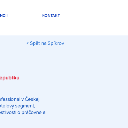
NCII
KONTAKT
< Späť na Spíkrov
republiku
fessional v Českej
otelový segment,
ostlivosti o práčovne a