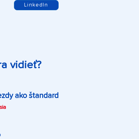
LinkedIn
a vidieť?
ezdy ako štandard
sia
O