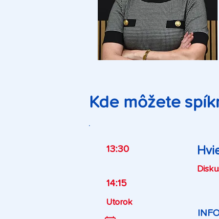
Kde môžete spíkr
13:30
Hvi
Disku
14:15
Utorok
INF