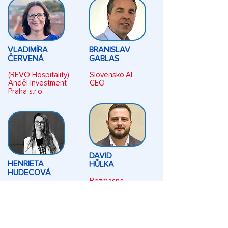
VLADIMÍRA
BRANISLAV
ČERVENÁ
GABLAS
(REVO Hospitality)
Slovensko.AI,
Anděl Investment
CEO
Praha s.r.o.
DAVID
HENRIETA
HŮLKA
HUDECOVÁ
Bezmasna -
Reinventing with
rostlinné řeznictví,
Henrieta
Zakladatel