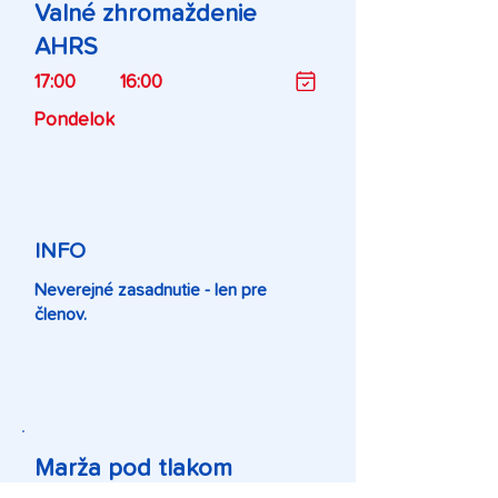
Valné zhromaždenie
AHRS
17:00
16:00
Pondelok
INFO
Neverejné zasadnutie - len pre
členov.
Marža pod tlakom