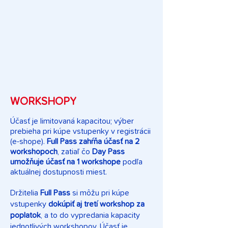
WORKSHOPY
Účasť je limitovaná kapacitou; výber
prebieha pri kúpe vstupenky v registrácii
(e-shope).
Full Pass zahŕňa účasť na 2
workshopoch
, zatiaľ čo
Day Pass
umožňuje účasť na 1 workshope
podľa
aktuálnej dostupnosti miest.
Držitelia
Full Pass
si môžu pri kúpe
vstupenky
dokúpiť aj tretí workshop za
poplatok
, a to do vypredania kapacity
jednotlivých workshopov. Účasť je