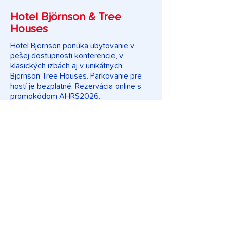
Hotel Björnson & Tree
Houses
Hotel Björnson ponúka ubytovanie v
pešej dostupnosti konferencie, v
klasických izbách aj v unikátnych
Björnson Tree Houses. Parkovanie pre
hostí je bezplatné. Rezervácia online s
promokódom AHRS2026.
Zvýhodnená cena pre
účastníkov:
Dvojlôžková izba s polpenziou od