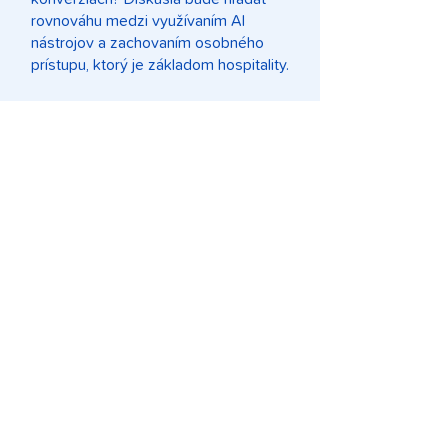
rovnováhu medzi využívaním AI
nástrojov a zachovaním osobného
prístupu, ktorý je základom hospitality.
Online reputácia
13:45
13:00
Utorok
Workshop
Marketing & Reputácia
INFO
Ako reagovať na recenzie, incidenty a
verejnú kritiku tak, aby ste
minimalizovali škody, a nie ich