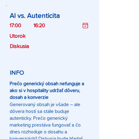
AI vs. Autenticita
17:00
16:20
Utorok
Diskusia
INFO
Prečo generický obsah nefunguje a
ako si v hospitality udržať dôveru,
dosah a konverzie
Generovaný obsah je všade – ale
dôvera hostí sa stále buduje
autenticky. Prečo generický
marketing prestáva fungovať a čo
dnes rozhoduje o dosahu a
konverziách? Diskusia bude hľadať