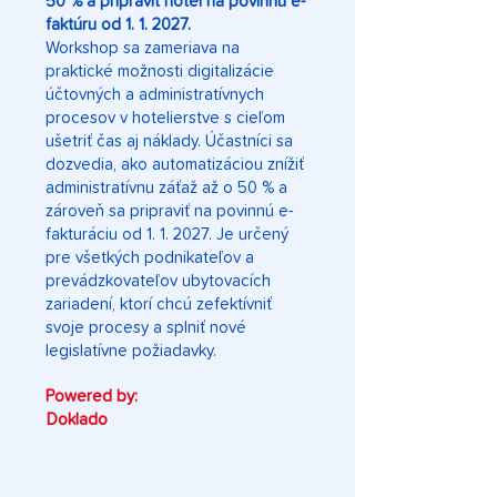
50 % a pripraviť hotel na povinnú e-
faktúru od 1. 1. 2027.
Workshop sa zameriava na
praktické možnosti digitalizácie
účtovných a administratívnych
procesov v hotelierstve s cieľom
ušetriť čas aj náklady. Účastníci sa
dozvedia, ako automatizáciou znížiť
administratívnu záťaž až o 50 % a
zároveň sa pripraviť na povinnú e-
fakturáciu od 1. 1. 2027. Je určený
pre všetkých podnikateľov a
prevádzkovateľov ubytovacích
zariadení, ktorí chcú zefektívniť
svoje procesy a splniť nové
legislatívne požiadavky.
Powered by:
Doklado