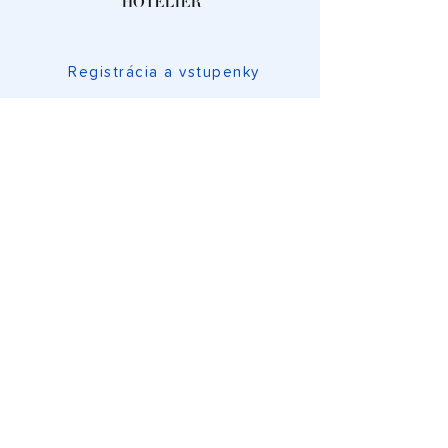
Registrácia a vstupenky
Program konferencie
O konferencii
Dôležité informácie
Kontakt a FAQ
Podmienky spracovania osobných
údajov
Ochrana súkromia