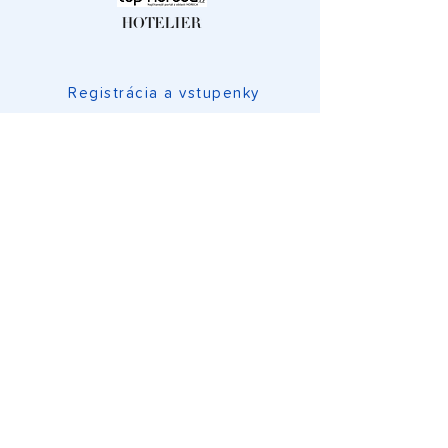
Registrácia a vstupenky
Program konferencie
O konferencii
Dôležité informácie
Kontakt a FAQ
Podmienky spracovania osobných
údajov
Ochrana súkromia