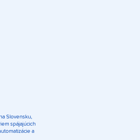
 na Slovensku,
riem spájajúcich
 automatizácie a