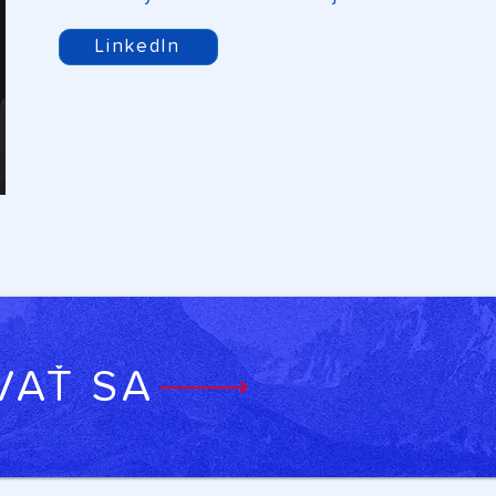
LinkedIn
VAŤ SA