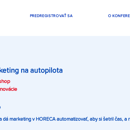
PREDREGISTROVAŤ SA
O KONFERE
keting na autopilota
shop
Inovácie
O
a dá marketing v HORECA automatizovať, aby si šetril čas, a n