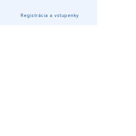
Registrácia a vstupenky
Program konferencie
O konferencii
Dôležité informácie
Kontakt a FAQ
Podmienky spracovania osobných
údajov
Ochrana súkromia