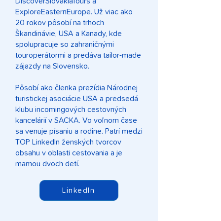
DiscoverSlovakiaTours a
ExploreEasternEurope. Už viac ako
20 rokov pôsobí na trhoch
Škandinávie, USA a Kanady, kde
spolupracuje so zahraničnými
touroperátormi a predáva tailor-made
zájazdy na Slovensko.
Pôsobí ako členka prezídia Národnej
turistickej asociácie USA a predsedá
klubu incomingových cestovných
kancelárií v SACKA. Vo voľnom čase
sa venuje písaniu a rodine. Patrí medzi
TOP LinkedIn ženských tvorcov
obsahu v oblasti cestovania a je
mamou dvoch detí.
LinkedIn