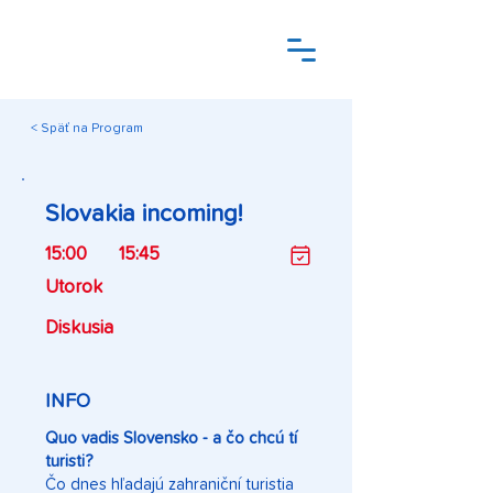
< Späť na Program
Slovakia incoming!
15:00
15:45
Utorok
Diskusia
INFO
Quo vadis Slovensko - a čo chcú tí
turisti?
Čo dnes hľadajú zahraniční turistia