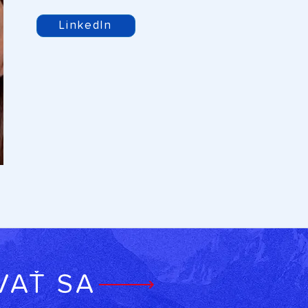
LinkedIn
VAŤ SA