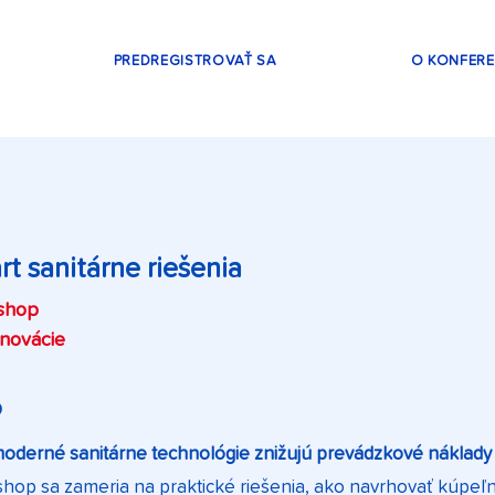
PREDREGISTROVAŤ SA
O KONFERE
t sanitárne riešenia
shop
Inovácie
O
oderné sanitárne technológie znižujú prevádzkové náklady a
hop sa zameria na praktické riešenia, ako navrhovať kúpeľne 