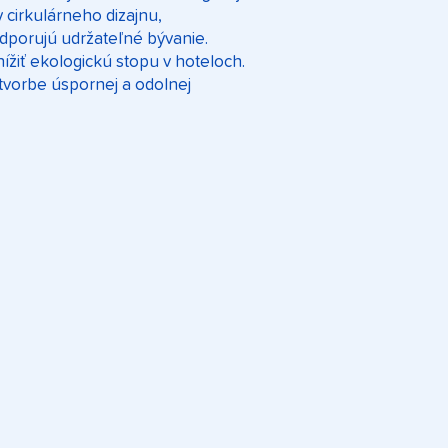
 cirkulárneho dizajnu,
odporujú udržateľné bývanie.
ížiť ekologickú stopu v hoteloch.
 tvorbe úspornej a odolnej