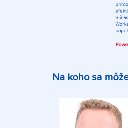
príro
efekt
Súčas
Works
kúpeľ
Powe
Na koho sa môžet